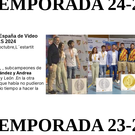
EMPORADA 24-
España de Video
S 2024
ctubre,L´estartit
el, , subcampeones de
nández y Andrea
 y León .En la otra
 que había no pudieron
io tiempo a hacer la
EMPORADA 23-