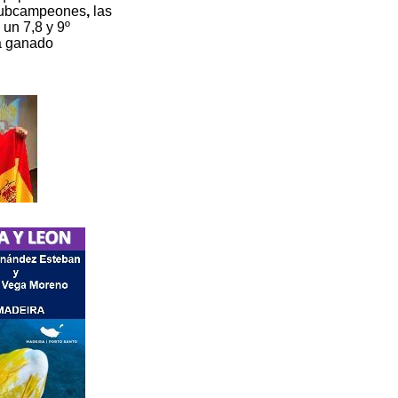
ubcampeones
,
las
un 7,8 y 9º
a ganado