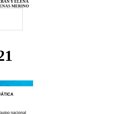
EBAN Y ELENA
ENAS MERINO
21
UÁTICA
Équipo nacional