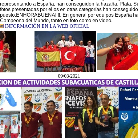
representando a España, han conseguidon la hazaña, Plata,
S
fotos
presentadas por ellos en otras categorías han conseguido 
puesto.ENHORABUENA!!!!. En general por equipos España h
Campeona del Mundo, tanto en foto como en video.
INFORMACIÓN EN LA WEB OFICIAL
09/03/2021